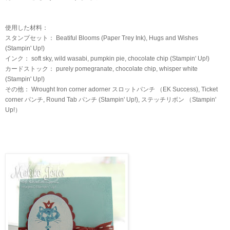
使用した材料：
スタンプセット： Beatiful Blooms (Paper Trey Ink), Hugs and Wishes
(Stampin' Up!)
インク： soft sky, wild wasabi, pumpkin pie, chocolate chip (Stampin' Up!)
カードストック： purely pomegranate, chocolate chip, whisper white
(Stampin' Up!)
その他： Wrought Iron corner adorner スロットパンチ （EK Success), Ticket
corner パンチ, Round Tab パンチ
(Stampin' Up!), ステッチリボン （Stampin'
Up!）