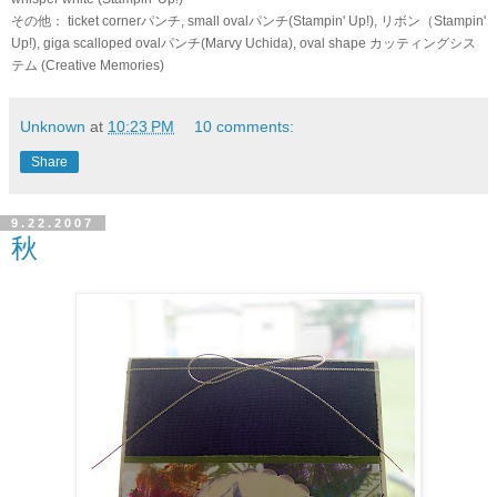
その他： ticket cornerパンチ, small ovalパンチ(Stampin' Up!), リボン（Stampin'
Up!), giga scalloped ovalパンチ(Marvy Uchida), oval shape カッティングシス
テム (Creative Memories)
Unknown
at
10:23 PM
10 comments:
Share
9.22.2007
秋