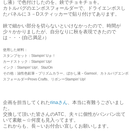
し液）で色付けしたのを、鋏でチョキチョキ。
カトルバグのエンボスフォールダーで、ドライエンボスし
たパネルに３－Dスティッカーで貼り付けてあります。
鋏で細かい部分を切らないといけなかったので、時間が
少々かかりましたが、自分なりに秋を表現できたので
は・・・(自己満足♪）
使用した材料：
スタンプセット：Stampin' Uｐ！
カードストック：Stampin' Up!
インク：Stampin' Up!、StazOn
その他：油性色鉛筆－プリズムカラー、ぼかし液－Gamsol、カトルバグエンボ
スフォールダーProvo Crafts、リボンーStampin' Up!
企画を担当してくれた
rinaさん
、本当に有難うございまし
た。
交換して頂いた皆さんのATC、夫々に個性がバンバン出て
いて素敵～☆何度も見入ってます。
これからも、長～いお付合い宜しくお願いします。