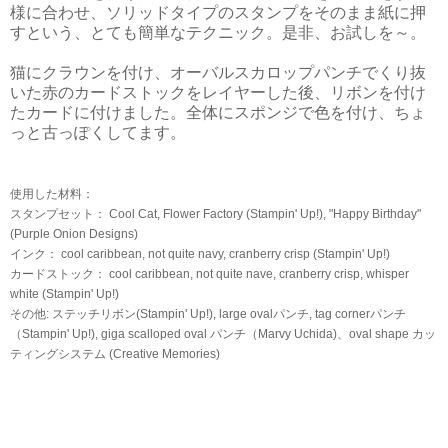
様に合わせ、ソリッドタイプのスタンプをそのまま紙に押
すという、とても簡単なテクニック。是非、お試しを～。
猫にクラウンを付け、オーバルスカロップパンチでくり抜
いた赤のカードストックをレイヤーした後、リボンを付け
たカードに付けました。全体にスポンジで色を付け、ちょ
っと古っぽくしてます。
使用した材料：
スタンプセット： Cool Cat, Flower Factory (Stampin' Up!), "Happy Birthday"
(Purple Onion Designs)
インク： cool caribbean, not quite navy, cranberry crisp (Stampin' Up!)
カードストック： cool caribbean, not quite nave, cranberry crisp, whisper
white (Stampin' Up!)
その他: ステッチリボン(Stampin' Up!), large ovalパンチ, tag cornerパンチ
（Stampin' Up!), giga scalloped oval パンチ（Marvy Uchida)、oval shape カッ
ティングシステム (Creative Memories)