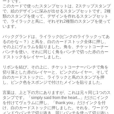
ードです。
このカードで使ったスタンプセットは、2ステップスタンプ
で、絵のデザインに深みが出せるスタンプセットです。2種
類のスタンプを使って、デザインを作れるスタンプセット
で、ライラックと蔦に、ぞれぞれ2種類のスタンプを使って
います。
バックグランドは、ライラック(ピンクのライラックってあ
るのかな～？）と蔦を、白のカードストック全体に押し、
その上にヴェラムを貼りました。角を、チケットコーナー
パンチを使い、それに同じく角をパンチで切った赤のカー
ドストックをレイヤーしました。
リボンを結び、その上に、チケットコーナーパンチで角を
切り落とした赤のレイヤーと、ピンクのレイヤー、そして
白のカードストックに、ライラックと蔦のスタンプを押
し、ピンク色をスポンジで付けたメインを貼りました。
言葉は、上と下の方にありますが、これは元々同じ1つのス
タンプです。「simply said from the heart...」だけにインク
を付けてヴェラムに押し、「thank you」だけインクを付
け、白のカードストックに押しました。それを、ワードウ
ィンドウパンチで切り抜き、同じパンチを使って切り抜い