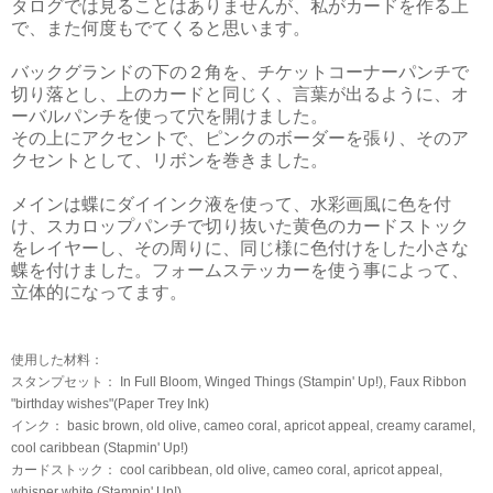
タログでは見ることはありませんが、私がカードを作る上
で、また何度もでてくると思います。
バックグランドの下の２角を、チケットコーナーパンチで
切り落とし、上のカードと同じく、言葉が出るように、オ
ーバルパンチを使って穴を開けました。
その上にアクセントで、ピンクのボーダーを張り、そのア
クセントとして、リボンを巻きました。
メインは蝶にダイインク液を使って、水彩画風に色を付
け、スカロップパンチで切り抜いた黄色のカードストック
をレイヤーし、その周りに、同じ様に色付けをした小さな
蝶を付けました。フォームステッカーを使う事によって、
立体的になってます。
使用した材料：
スタンプセット： In Full Bloom, Winged Things (Stampin' Up!), Faux Ribbon
"birthday wishes"(Paper Trey Ink)
インク： basic brown, old olive, cameo coral, apricot appeal, creamy caramel,
cool caribbean (Stapmin' Up!)
カードストック： cool caribbean, old olive, cameo coral, apricot appeal,
whisper white (Stampin' Up!)