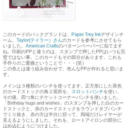
このカードのバックグランドは、
Paper Trey Ink
デザインチ
ーム、
Taylor(テイラー）さん
のカードを参考にさせてもら
いました。
American Crafts
のパターンペーパーに似てます
ね。印刷のPPと違うのは、スタンプで押したPPはいつも完
璧ではない事。このカードもその部分があります。これも
手作りのご愛嬌ということで・・・(笑）
この色とは違う組み合わせで、色んなPPが作れると思いま
す。
メインは３種類のパンチを使ってます。正方形にした茶色
のカードストックの角２箇所を、
スロットパンチ
を使い、
その後、四つ角にチケットコーナーパンチを使いました。
「Birthday hugs and wishes」のスタンプを押した白のカー
ドストックと、赤のカードストックをラウンドタブパンチ
でくり抜き、赤の方は半分に切って、両端だけレイヤーが
見えるようにしました。それを、ロートアイロンの部分に
はめ込むようにつけました。